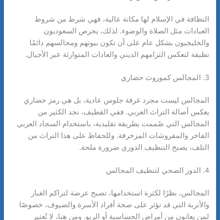
النظافة في الإسلام لها مكانة عالية، فهي شرط من شروط
العبادات مثل الصلاة والوضوء. لذلك، يحرص السعوديون
والخليجيون بشكل عام على أن تكون بيوتهم ومجالسهم دائمًا
نظيفة لتعكس التزامهم الديني والعادات المتوارثة عبر الأجيال.
3. المجالس كموروث حضاري
المجالس ليست مجرد غرفة جلوس عادية، بل هي رمز حضاري
يعكس أصالة التراث العربي. ففي القطيف، نجد الكثير من
المجالس التي صُممت بطريقة تقليدية، باستخدام السجاد العربي
الفاخر والمفروشات المزخرفة. وللحفاظ على هذا التراث من
التلف، يصبح التنظيف الدوري ضرورة ملحة.
4. الدور الصحي لتنظيف المجالس
المجالس، نظرًا لكثرة استخدامها، تصبح عرضة لتراكم الغبار
والأتربة التي قد تؤثر على صحة أفراد الأسرة والضيوف، خصوصًا
لمن يعانون من أمراض الحساسية أو الربو. ومن هنا، لا تُعتبر