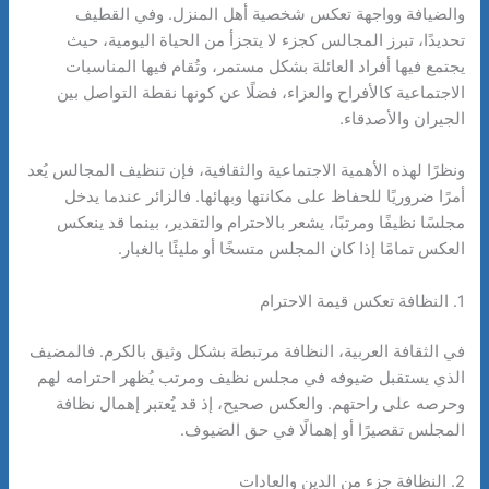
والضيافة وواجهة تعكس شخصية أهل المنزل. وفي القطيف
تحديدًا، تبرز المجالس كجزء لا يتجزأ من الحياة اليومية، حيث
يجتمع فيها أفراد العائلة بشكل مستمر، وتُقام فيها المناسبات
الاجتماعية كالأفراح والعزاء، فضلًا عن كونها نقطة التواصل بين
الجيران والأصدقاء.
ونظرًا لهذه الأهمية الاجتماعية والثقافية، فإن تنظيف المجالس يُعد
أمرًا ضروريًا للحفاظ على مكانتها وبهائها. فالزائر عندما يدخل
مجلسًا نظيفًا ومرتبًا، يشعر بالاحترام والتقدير، بينما قد ينعكس
العكس تمامًا إذا كان المجلس متسخًا أو مليئًا بالغبار.
1. النظافة تعكس قيمة الاحترام
في الثقافة العربية، النظافة مرتبطة بشكل وثيق بالكرم. فالمضيف
الذي يستقبل ضيوفه في مجلس نظيف ومرتب يُظهر احترامه لهم
وحرصه على راحتهم. والعكس صحيح، إذ قد يُعتبر إهمال نظافة
المجلس تقصيرًا أو إهمالًا في حق الضيوف.
2. النظافة جزء من الدين والعادات