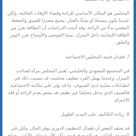
المجلس هو المكان الأساسي للراحة وقضاء الأوقات العائلية، ولكن
عندما يكون متسخًا أو مليئًا بالغبار، يصبح مصدرًا للضيق والضغط
النفسي بدلًا من الراحة. وقد أثبتت الدراسات أن النظافة تعزز من
الطاقة الإيجابية داخل المنزل، بينما الفوضى والأوساخ تعزز التوتر
والقلق.
7. فقدان قيمة المجلس الاجتماعية
في المجتمع السعودي والخليجي، يُعتبر المجلس مرآة لصاحب
المنزل. وعندما يهمل الفرد تنظيف مجلسه، قد يتسبب ذلك في
انطباعات سلبية لدى الضيوف، ما قد يؤثر على مكانته الاجتماعية.
فالضيف الذي يدخل مجلسًا غير نظيف قد يشعر بعدم الراحة أو قلة
الاحترام.
8. زيادة التكاليف على المدى الطويل
قد يعتقد البعض أن إهمال التنظيف الدوري يوفر المال، ولكن في
الحقيقة، العكس هو الصحيح. فمع تراكم الأتربة وتلف الأثاث، يحتاج