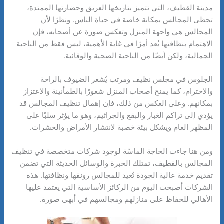
مدينة القطيف، التي تتميز بتاريخها العريق وحضارتها الممتدة،
تحظى المجالس بمكانة خاصة في حياة الناس. ونظرًا لأن
المجالس هي واجهة المنزل وتعكس صورة عن أصحابه، فإن
الاهتمام بنظافتها يُعد أمرًا في غاية الأهمية، ليس فقط من الناحية
الجمالية، ولكن أيضًا من الناحية الصحية والوقائية.
الجلوس في مجلس نظيف ومرتب يُشعر الضيوف بالراحة
والاحترام، كما يمنح أصحاب المنزل شعورًا بالطمأنينة والاعتزاز
بمكانهم. وعلى العكس من ذلك، فإن إهمال تنظيف المجالس قد
يؤدي إلى تراكم الغبار والبقع والجراثيم، وهو ما يؤثر سلبًا على
المظهر العام ويشكل بيئة خصبة لانتشار الأمراض والحشرات.
ومن هنا جاءت الحاجة الماسّة لوجود شركات متخصصة في تنظيف
المجالس بالقطيف، تمتلك الخبرة والوسائل الحديثة التي تضمن
تقديم خدمة عالية الجودة تُعيد للمجالس رونقها ونظافتها. هذه
الشركات أصبحت اليوم من الركائز الأساسية التي يعتمد عليها
الأهالي للحفاظ على منازلهم ومجالسهم في أبهى صورة.